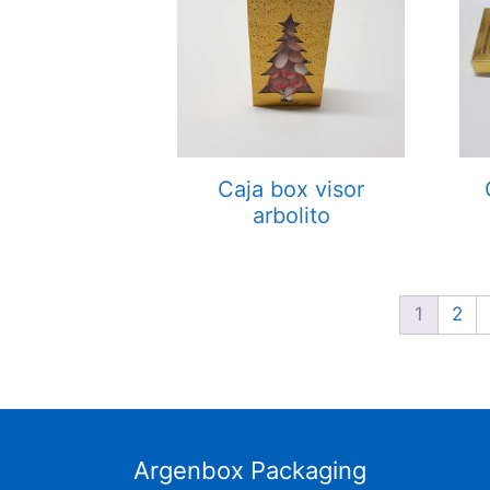
Caja box visor
arbolito
1
2
Argenbox Packaging