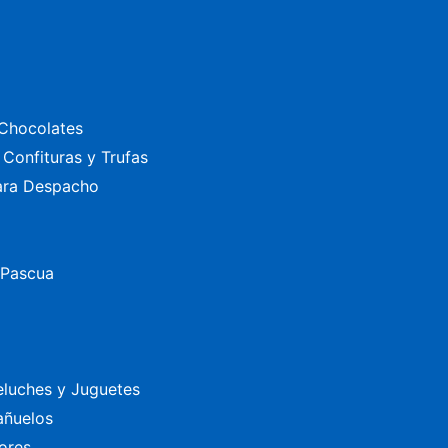
Chocolates
Confituras y Trufas
ara Despacho
 Pascua
eluches y Juguetes
añuelos
ores