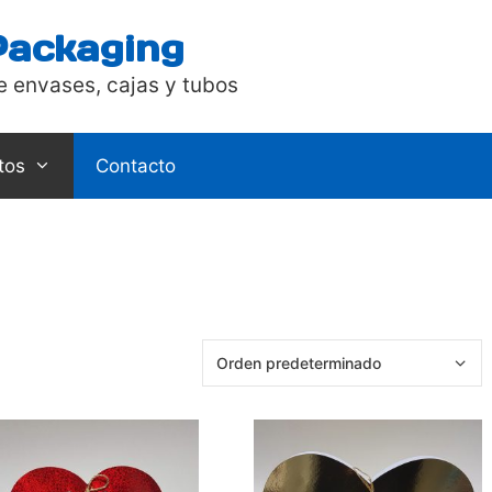
Packaging
e envases, cajas y tubos
tos
Contacto