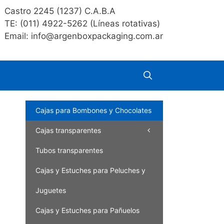
Castro 2245 (1237) C.A.B.A
TE: (011) 4922-5262 (Líneas rotativas)
Email: info@argenboxpackaging.com.ar
Cajas para Bombones y Chocolates
Cajas transparentes
Tubos transparentes
Cajas y Estuches para Peluches y
Juguetes
Cajas y Estuches para Pañuelos