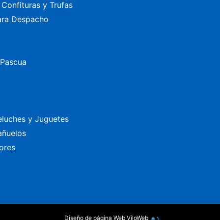
Confituras y Trufas
ara Despacho
 Pascua
eluches y Juguetes
añuelos
ores
Diseño de página Web
ViloWeb