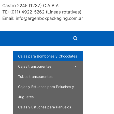
Castro 2245 (1237) C.A.B.A
TE: (011) 4922-5262 (Líneas rotativas)
Email: info@argenboxpackaging.com.ar
Cajas para Bombones y Chocolates
Cajas transparentes
Tubos transparentes
Cajas y Estuches para Peluches y
Juguetes
Cajas y Estuches para Pañuelos