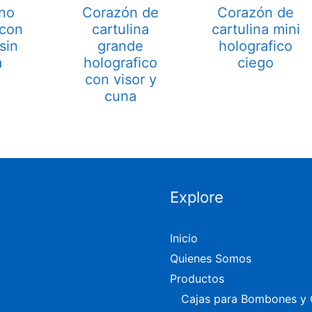
no
Corazón de
Corazón de
 con
cartulina
cartulina mini
sin
grande
holografico
a
holografico
ciego
con visor y
cuna
Explore
Inicio
Quienes Somos
Productos
Cajas para Bombones y 