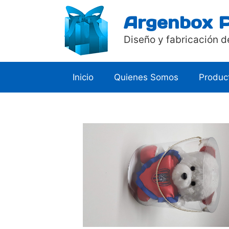
Saltar
Argenbox 
al
contenido
Diseño y fabricación d
Inicio
Quienes Somos
Produc