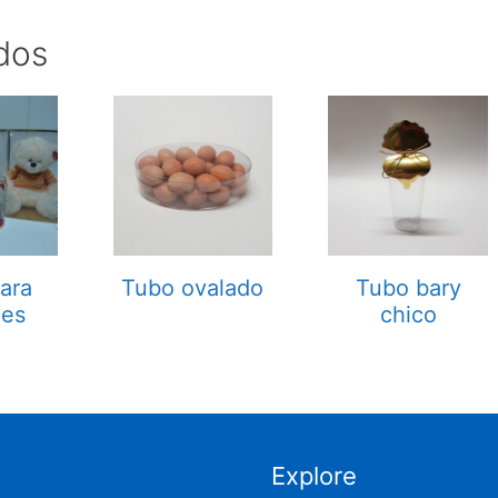
dos
ara
Tubo ovalado
Tubo bary
hes
chico
Explore