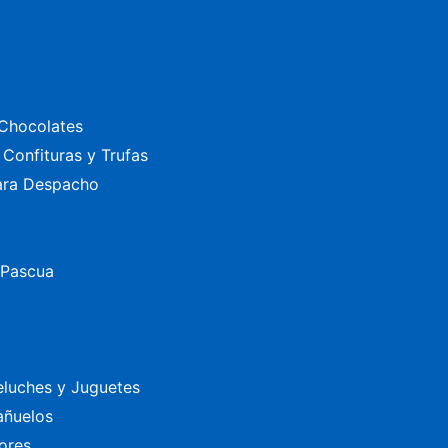
Chocolates
Confituras y Trufas
ara Despacho
 Pascua
eluches y Juguetes
añuelos
ores