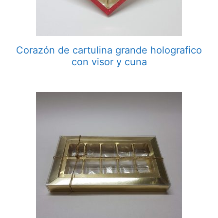
Corazón de cartulina grande holografico
con visor y cuna