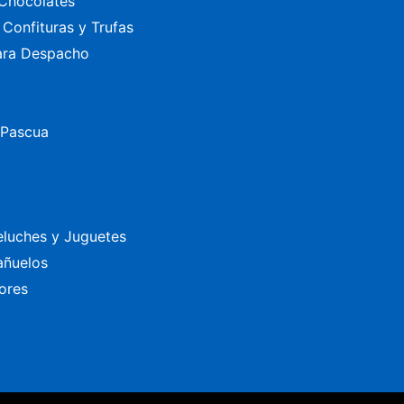
Chocolates
Confituras y Trufas
ara Despacho
 Pascua
eluches y Juguetes
añuelos
ores