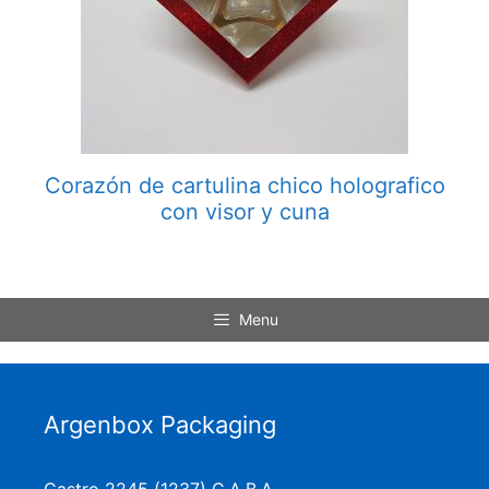
Corazón de cartulina chico holografico
con visor y cuna
Menu
Argenbox Packaging